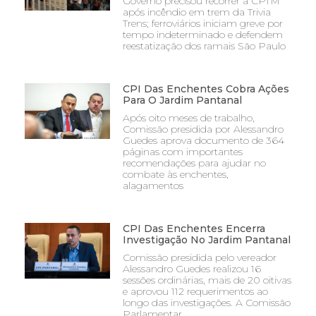
Governo precisou recorrer à CPTM
após incêndio em trem da Trivia
Trens; ferroviários iniciam greve por
tempo indeterminado e defendem
reestatização dos ramais São Paulo
CPI Das Enchentes Cobra Ações
Para O Jardim Pantanal
Após oito meses de trabalho,
Comissão presidida por Alessandro
Guedes aprova documento de 364
páginas com importantes
recomendações para ajudar no
combate às enchentes,
alagamentos
CPI Das Enchentes Encerra
Investigação No Jardim Pantanal
Comissão presidida pelo vereador
Alessandro Guedes realizou 16
sessões ordinárias, mais de 20 oitivas
e aprovou 112 requerimentos ao
longo das investigações. A Comissão
Parlamentar