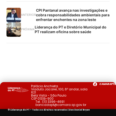
CPI Pantanal avança nas investigações e
cobra responsabilidades ambientais para
ANTERIOR
enfrentar enchentes na zona leste
Liderança do PT e Diretório Municipal do
PRÓXIMA
PT realizam oficina sobre saúde
CAMARAPTS
Palácio Anchieta
Viaduto Jacareí, 100, 6º andar, sala
621
Bela Vista - São Paulo
CEP 01319-900
Tel.:
(11) 3396-4691
bancadapt@camara.sp.gov.br
© Liderança do PT - Todos os direitos reservados | Dev
Daniel Bryan