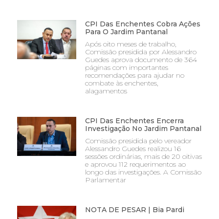
CPI Das Enchentes Cobra Ações
Para O Jardim Pantanal
Após oito meses de trabalho,
Comissão presidida por Alessandro
Guedes aprova documento de 364
páginas com importantes
recomendações para ajudar no
combate às enchentes,
alagamentos
CPI Das Enchentes Encerra
Investigação No Jardim Pantanal
Comissão presidida pelo vereador
Alessandro Guedes realizou 16
sessões ordinárias, mais de 20 oitivas
e aprovou 112 requerimentos ao
longo das investigações. A Comissão
Parlamentar
NOTA DE PESAR | Bia Pardi