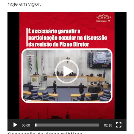
hoje em vigor.
Tocador
de
vídeo
00:00
02:18