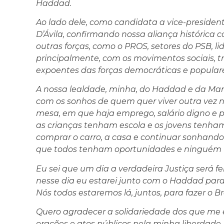
Haddad.
Ao lado dele, como candidata a vice-preside
D’Ávila, confirmando nossa aliança históric
outras forças, como o PROS, setores do PSB, li
principalmente, com os movimentos sociais, 
expoentes das forças democráticas e populare
A nossa lealdade, minha, do Haddad e da Manu
com os sonhos de quem quer viver outra vez
mesa, em que haja emprego, salário digno e 
as crianças tenham escola e os jovens tenham
comprar o carro, a casa e continuar sonhando
que todos tenham oportunidades e ninguém te
Eu sei que um dia a verdadeira Justiça será f
nesse dia eu estarei junto com o Haddad para
Nós todos estaremos lá, juntos, para fazer o Bra
Quero agradecer a solidariedade dos que me
orações e atos públicos pela minha liberdade