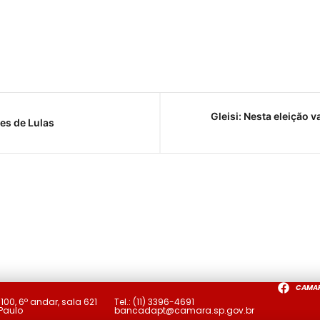
Gleisi: Nesta eleição
es de Lulas
CAMA
a
100, 6º andar, sala 621
Tel.:
(11) 3396-4691
 Paulo
bancadapt@camara.sp.gov.br