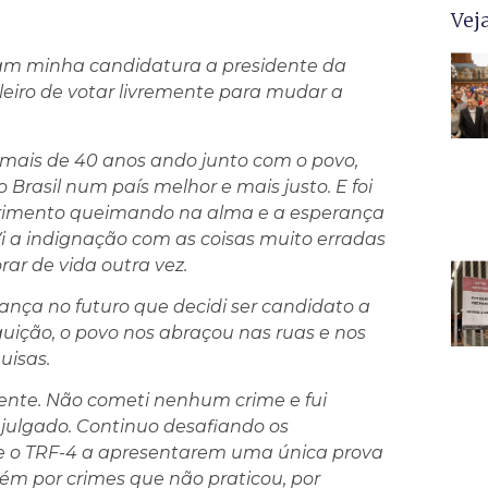
Vej
iram minha candidatura a presidente da
leiro de votar livremente para mudar a
á mais de 40 anos ando junto com o povo,
rasil num país melhor e mais justo. E foi
ofrimento queimando na alma e a esperança
Vi a indignação com as coisas muito erradas
ar de vida outra vez.
erança no futuro que decidi ser candidato a
guição, o povo nos abraçou nas ruas e nos
uisas.
ente. Não cometi nenhum crime e fui
julgado. Continuo desafiando os
o e o TRF-4 a apresentarem uma única prova
ém por crimes que não praticou, por