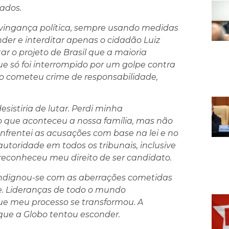
nados.
vingança política, sempre usando medidas
er e interditar apenas o cidadão Luiz
ar o projeto de Brasil que a maioria
ue só foi interrompido por um golpe contra
o cometeu crime de responsabilidade,
istiria de lutar. Perdi minha
que aconteceu a nossa família, mas não
frentei as acusações com base na lei e no
autoridade em todos os tribunais, inclusive
econheceu meu direito de ser candidato.
, indignou-se com as aberrações cometidas
re. Lideranças de todo o mundo
e meu processo se transformou. A
ue a Globo tentou esconder.