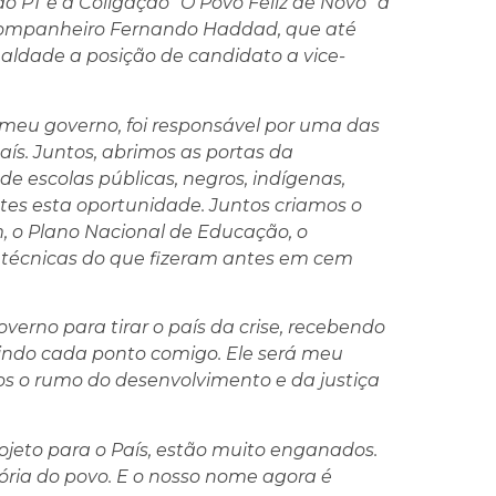
ao PT e à Coligação “O Povo Feliz de Novo” a
companheiro Fernando Haddad, que até
dade a posição de candidato a vice-
eu governo, foi responsável por uma das
ís. Juntos, abrimos as portas da
e escolas públicas, negros, indígenas,
tes esta oportunidade. Juntos criamos o
em, o Plano Nacional de Educação, o
s técnicas do que fizeram antes em cem
erno para tirar o país da crise, recebendo
tindo cada ponto comigo. Ele será meu
s o rumo do desenvolvimento e da justiça
ojeto para o País, estão muito enganados.
ria do povo. E o nosso nome agora é