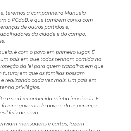
nte, teremos a companheira Manuela
a com o PCdoB, e que também conta com
deranças de outros partidos e,
trabalhadores da cidade e do campo,
s.
ela, é com o povo em primeiro lugar. É
 num país em que todos tenham comida na
proteção da lei para quem trabalha; em que
 futuro; em que as famílias possam
 e realizando cada vez mais. Um país em
nha privilégios.
eita e será reconhecida minha inocência. E
 fazer o governo do povo e da esperança.
sil feliz de novo.
 enviam mensagens e cartas, fazem
, que protestam no mundo inteiro contra a