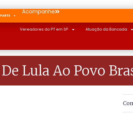
Acompanhe
 PARTE
Vereadores do PT em SP
Atuação da Bancada
 De Lula Ao Povo Bras
Com