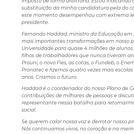
imposto de forma arbitrária. Estou indicando 
substituição da minha candidatura pela do 
este momento desempenhou com extrema leal
presidente.
Fernando Haddad, ministro da Educação em m
mais importantes transformações em nosso pa
Universidade para quase 4 milhões de alunos d
filhos de trabalhadores que nunca tiveram an
Prouni, o novo Fies, as cotas, o Fundeb, o En
Pronatec e fizemos quatro vezes mais escola
anos. Criamos o futuro.
Haddad é o coordenador do nosso Plano de Gov
contribuições de milhares de pessoas e discu
representante nessa batalha para retomarmo
social.
Se querem calar nossa voz e derrotar nosso pr
Nós continuamos vivos, no coração e na memó