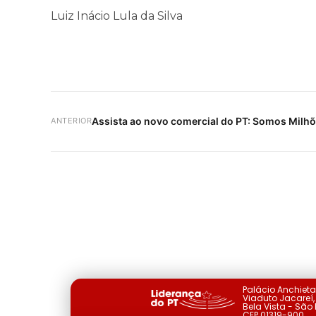
Luiz Inácio Lula da Silva
Assista ao novo comercial do PT: Somos Milhõ
ANTERIOR
Palácio Anchiet
Viaduto Jacareí, 
Bela Vista - São
CEP 01319-900