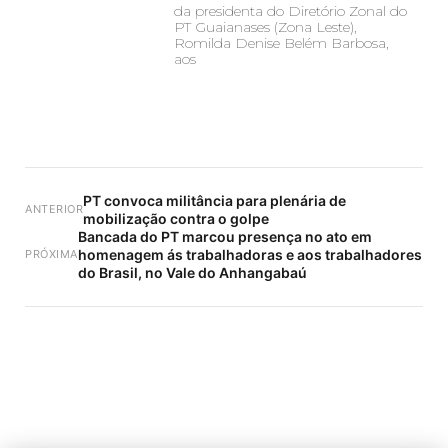
da presidenta do Diretório Zonal do
PT Guaianases (Zona Leste),
Romilda Denise Belém Barbosa,
aos
PT convoca militância para plenária de
ANTERIOR
mobilização contra o golpe
Bancada do PT marcou presença no ato em
homenagem ás trabalhadoras e aos trabalhadores
PRÓXIMA
do Brasil, no Vale do Anhangabaú