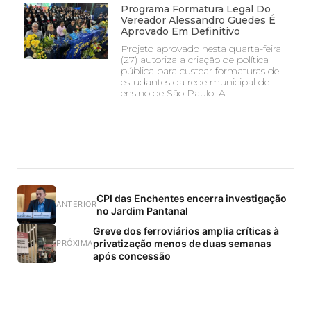
Programa Formatura Legal Do
Vereador Alessandro Guedes É
Aprovado Em Definitivo
Projeto aprovado nesta quarta-feira
(27) autoriza a criação de política
pública para custear formaturas de
estudantes da rede municipal de
ensino de São Paulo. A
CPI das Enchentes encerra investigação
ANTERIOR
no Jardim Pantanal
Greve dos ferroviários amplia críticas à
privatização menos de duas semanas
PRÓXIMA
após concessão