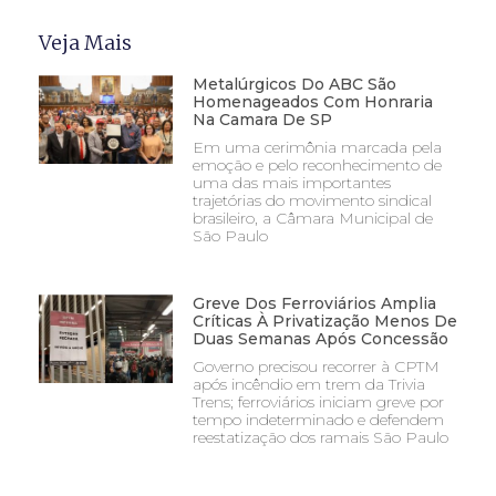
Veja Mais
Metalúrgicos Do ABC São
Homenageados Com Honraria
Na Camara De SP
Em uma cerimônia marcada pela
emoção e pelo reconhecimento de
uma das mais importantes
trajetórias do movimento sindical
brasileiro, a Câmara Municipal de
São Paulo
Greve Dos Ferroviários Amplia
Críticas À Privatização Menos De
Duas Semanas Após Concessão
Governo precisou recorrer à CPTM
após incêndio em trem da Trivia
Trens; ferroviários iniciam greve por
tempo indeterminado e defendem
reestatização dos ramais São Paulo