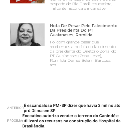
despede de Bia Pardi, educadora,
militante histórica e incansável
Nota De Pesar Pelo Falecimento
Da Presidenta Do PT
Guaianases, Romilda
Foi com grande pesar que
recebemos a notícia do falecimento
da presidenta do Diretório Zonal do
PT Guaianases (Zona Leste),
Romilda Denise Belém Barbosa,
aos
É escandaloso PM-SP dizer que havia 3 mil no ato
ANTERIOR
pró Dilma em SP
Executivo autoriza vender o terreno do Canindé e
utilizará os recursos na construção do Hospital da
PRÓXIMA
Brasilândia.