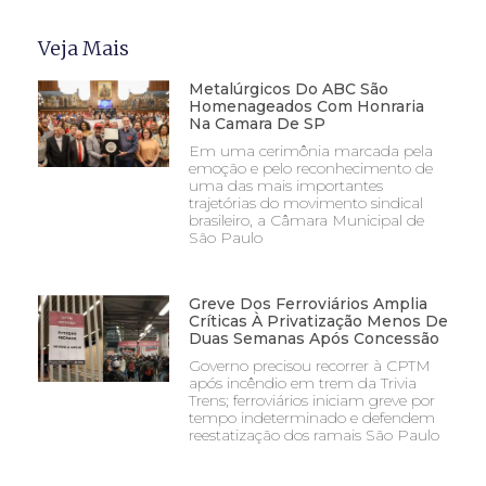
Veja Mais
Metalúrgicos Do ABC São
Homenageados Com Honraria
Na Camara De SP
Em uma cerimônia marcada pela
emoção e pelo reconhecimento de
uma das mais importantes
trajetórias do movimento sindical
brasileiro, a Câmara Municipal de
São Paulo
Greve Dos Ferroviários Amplia
Críticas À Privatização Menos De
Duas Semanas Após Concessão
Governo precisou recorrer à CPTM
após incêndio em trem da Trivia
Trens; ferroviários iniciam greve por
tempo indeterminado e defendem
reestatização dos ramais São Paulo