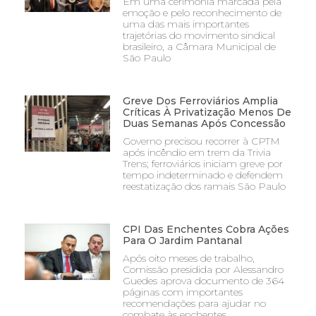
Em uma cerimônia marcada pela
emoção e pelo reconhecimento de
uma das mais importantes
trajetórias do movimento sindical
brasileiro, a Câmara Municipal de
São Paulo
Greve Dos Ferroviários Amplia
Críticas À Privatização Menos De
Duas Semanas Após Concessão
Governo precisou recorrer à CPTM
após incêndio em trem da Trivia
Trens; ferroviários iniciam greve por
tempo indeterminado e defendem
reestatização dos ramais São Paulo
CPI Das Enchentes Cobra Ações
Para O Jardim Pantanal
Após oito meses de trabalho,
Comissão presidida por Alessandro
Guedes aprova documento de 364
páginas com importantes
recomendações para ajudar no
combate às enchentes,