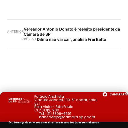
Vereador Antonio Donato é reeleito presidente da
ANTERIOR
Câmara de SP
Dilma não vai cair, analisa Frei Betto
PRÓXIMA
CAMARAPTS
Palácio Anchieta
Viaduto Jacareí, 100, 6º andar, sala
621
Bela Vista - São Paulo
CEP 01319-900
Tel.:
(11) 3396-4691
bancadapt@camara.sp.gov.br
© Liderança do PT - Todos os direitos reservados | Dev
Daniel Bryan