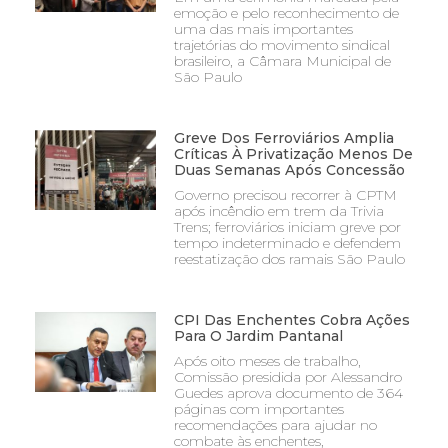
emoção e pelo reconhecimento de
uma das mais importantes
trajetórias do movimento sindical
brasileiro, a Câmara Municipal de
São Paulo
Greve Dos Ferroviários Amplia
Críticas À Privatização Menos De
Duas Semanas Após Concessão
Governo precisou recorrer à CPTM
após incêndio em trem da Trivia
Trens; ferroviários iniciam greve por
tempo indeterminado e defendem
reestatização dos ramais São Paulo
CPI Das Enchentes Cobra Ações
Para O Jardim Pantanal
Após oito meses de trabalho,
Comissão presidida por Alessandro
Guedes aprova documento de 364
páginas com importantes
recomendações para ajudar no
combate às enchentes,