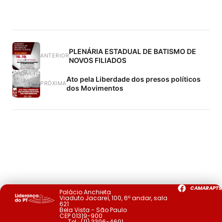
PLENÁRIA ESTADUAL DE BATISMO DE
ANTERIOR
NOVOS FILIADOS
Ato pela Liberdade dos presos políticos
PRÓXIMA
dos Movimentos
CAMARAPTS
Palácio Anchieta
Viaduto Jacareí, 100, 6º andar, sala
621
Bela Vista - São Paulo
CEP 01319-900
Tel.:
(11) 3396-4691