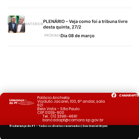
PLENÁRIO – Veja como foi a tribuna livre
ANTERIOR
desta quinta, 27/2
Dia 08 de março
PRÓXIMA
CAMARAPTS
Palácio Anchieta
Viaduto Jacareí, 100, 6º andar, sala
621
Bela Vista - São Paulo
CEP 01319-900
Tel.:
(11) 3396-4691
bancadapt@camara.sp.gov.br
© Liderança do PT - Todos os direitos reservados | Dev
Daniel Bryan