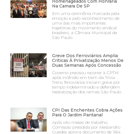
Homenageados Com Honraria
Na Camara De SP
Em uma cerimônia marcada pela
emoção e pelo reconhecimento de
uma das mais importantes
trajetórias do movimento sindical
brasileiro, a Câmara Municipal de
São Paulo
Greve Dos Ferroviários Amplia
Críticas À Privatização Menos De
Duas Semanas Após Concessão
Governo precisou recorrer à CPTM
após incêndio em trem da Trivia
Trens; ferroviários iniciam greve por
tempo indeterminado e defendem
reestatização dos ramais São Paulo
CPI Das Enchentes Cobra Ações
Para O Jardim Pantanal
Após oito meses de trabalho,
Comissão presidida por Alessandro
Guedes aprova documento de 364