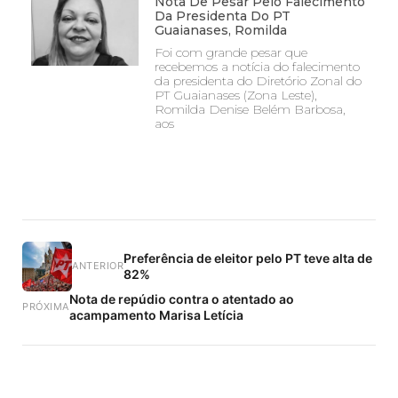
Nota De Pesar Pelo Falecimento
Da Presidenta Do PT
Guaianases, Romilda
Foi com grande pesar que
recebemos a notícia do falecimento
da presidenta do Diretório Zonal do
PT Guaianases (Zona Leste),
Romilda Denise Belém Barbosa,
aos
Preferência de eleitor pelo PT teve alta de
ANTERIOR
82%
Nota de repúdio contra o atentado ao
PRÓXIMA
acampamento Marisa Letícia