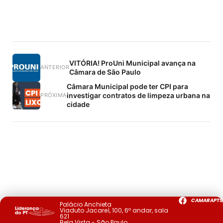
VITÓRIA! ProUni Municipal avança na
ANTERIOR
Câmara de São Paulo
Câmara Municipal pode ter CPI para
investigar contratos de limpeza urbana na
PRÓXIMA
cidade
CAMARAPTS
Palácio Anchieta
Viaduto Jacareí, 100, 6º andar, sala
621
Bela Vista - São Paulo