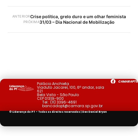
Crise política, grelo duro e um olhar feminista
ANTERIOR
31/03 – Dia Nacional de Mobilização
PRÓXIMA
CAMARAPTS
Palácio Anchieta
Viaduto Jacareí, 100, 6º andar, sala
621
Bela Vista - São Paulo
CEP 01319-900
Tel.:
(11) 3396-4691
bancadapt@camara.sp.gov.br
© Liderança do PT - Todos os direitos reservados | Dev
Daniel Bryan