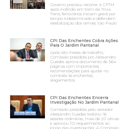
Governo precisou recorrer à CPTM
após incêndio em trem da Trivia
Trens; ferroviários iniciam greve por
tempo indeterminado e defendem
reestatização dos ramais São Paulo
CPI Das Enchentes Cobra Ações
Para O Jardim Pantanal
Após oito meses de trabalho,
Comissão presidida por Alessandro
Guedes aprova documento de 364
páginas com importantes
recomendações para ajudar no
combate às enchentes,
alagamentos
CPI Das Enchentes Encerra
Investigação No Jardim Pantanal
Comissão presidida pelo vereador
Alessandro Guedes realizou 16
sessões ordinárias, mais de 20 oitivas
e aprovou 112 requerimentos ao
longo das investigações. A Comissão