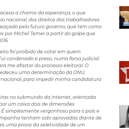
r acesa a chama da esperança, o que
io nacional, dos direitos dos trabalhadores
ameaçado pelo futuro governo, que tem como
s por Michel Temer a partir do golpe que
016.
leiro foi proibido de votar em quem
Fui condenado e preso, numa farsa judicial
ra me afastar do processo eleitoral. O
esobedeceu uma determinação da ONU,
nacional, para impedir minha candidatura
iras no submundo da internet, orientada
 por um caixa dois de dimensões
 É simplesmente vergonhoso para o país e
 campanha tenham sido aprovadas diante de
ais uma prova da seletividade de um