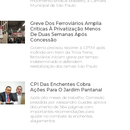
movimento sindical brasileiro, a Câmara
Municipal de São Paulo
Greve Dos Ferroviários Amplia
Críticas À Privatização Menos
De Duas Semanas Após
Concessão
Governo precisou recorrer à CPTM após
incêndio em trem da Trivia Trens;
ferroviários iniciam greve por tempo
indeterminado e defendem
reestatização dos ramais São Paulo
CPI Das Enchentes Cobra
Ações Para O Jardim Pantanal
Após oito meses de trabalho, Comissão
presidida por Alessandro Guedes aprova
documento de 364 páginas com
importantes recomendações para
ajudar no combate às enchentes,
alagamentos