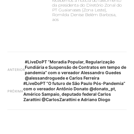
recebemos a notícia do falecimento
da presidenta do Diretório Zonal do
PT Guaianases (Zona Leste),
Romilda Denise Belém Barbosa,
aos
#LiveDoPT “Moradia Popular, Regularização
Fundiária e Suspensão de Contratos em tempo de
ANTERIOR
pandemia” com o vereador Alessandro Guedes
@alessandroguede e Carlos Ferreira
#LiveDoPT “O futuro de São Paulo Pós-Pandemia”
com o vereador Antônio Donato @donato_pt,
PRÓXIMA
Américo Sampaio, deputado federal Carlos
Zarattini @CarlosZarattini e Adriano Diogo