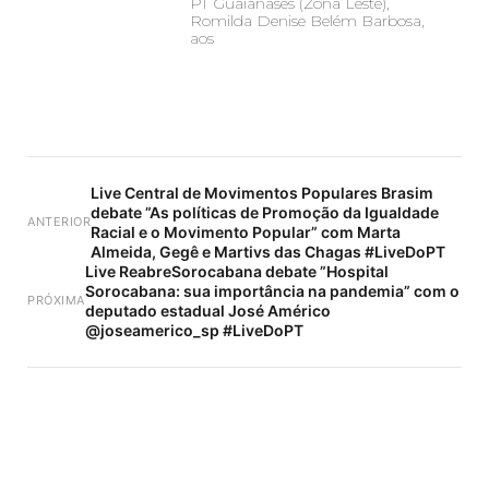
PT Guaianases (Zona Leste),
Romilda Denise Belém Barbosa,
aos
Live Central de Movimentos Populares Brasim
debate ”As políticas de Promoção da Igualdade
ANTERIOR
Racial e o Movimento Popular” com Marta
Almeida, Gegê e Martivs das Chagas #LiveDoPT
Live ReabreSorocabana debate ”Hospital
Sorocabana: sua importância na pandemia” com o
PRÓXIMA
deputado estadual José Américo
@joseamerico_sp #LiveDoPT