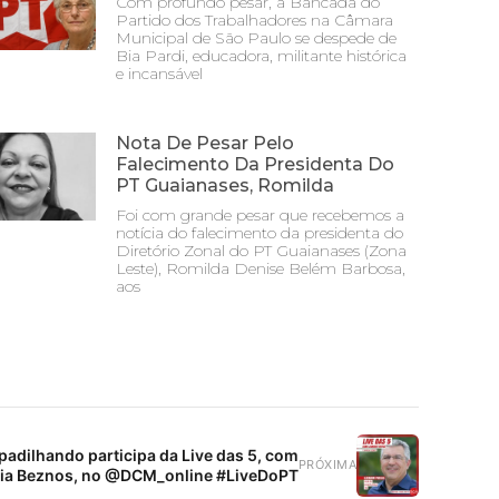
Com profundo pesar, a Bancada do
Partido dos Trabalhadores na Câmara
Municipal de São Paulo se despede de
Bia Pardi, educadora, militante histórica
e incansável
Nota De Pesar Pelo
Falecimento Da Presidenta Do
PT Guaianases, Romilda
Foi com grande pesar que recebemos a
notícia do falecimento da presidenta do
Diretório Zonal do PT Guaianases (Zona
Leste), Romilda Denise Belém Barbosa,
aos
adilhando participa da Live das 5, com
PRÓXIMA
lia Beznos, no @DCM_online #LiveDoPT