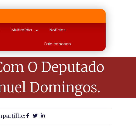
Multimídia
Notícias
Fale conosco
l, Com O Deputado
anuel Domingos.
partilhe: