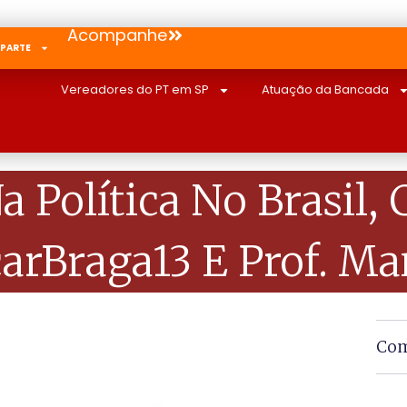
Acompanhe
 PARTE
Vereadores do PT em SP
Atuação da Bancada
Na Política No Brasi
arBraga13 E Prof. M
Com