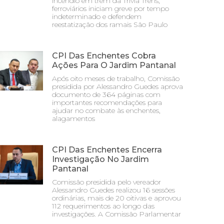
incêndio em trem da Trivia Trens;
ferroviários iniciam greve por tempo
indeterminado e defendem
reestatização dos ramais São Paulo
CPI Das Enchentes Cobra
Ações Para O Jardim Pantanal
Após oito meses de trabalho, Comissão
presidida por Alessandro Guedes aprova
documento de 364 páginas com
importantes recomendações para
ajudar no combate às enchentes,
alagamentos
CPI Das Enchentes Encerra
Investigação No Jardim
Pantanal
Comissão presidida pelo vereador
Alessandro Guedes realizou 16 sessões
ordinárias, mais de 20 oitivas e aprovou
112 requerimentos ao longo das
investigações. A Comissão Parlamentar