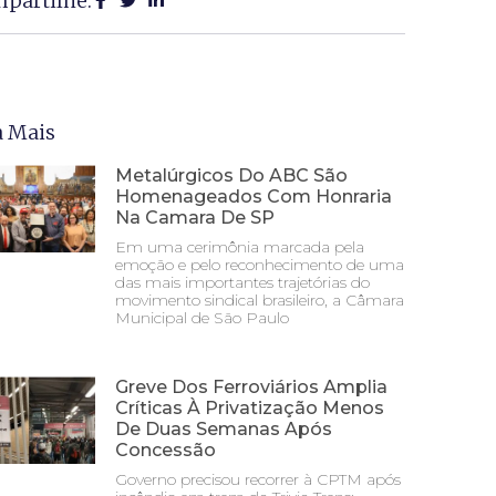
partilhe:
a Mais
Metalúrgicos Do ABC São
Homenageados Com Honraria
Na Camara De SP
Em uma cerimônia marcada pela
emoção e pelo reconhecimento de uma
das mais importantes trajetórias do
movimento sindical brasileiro, a Câmara
Municipal de São Paulo
Greve Dos Ferroviários Amplia
Críticas À Privatização Menos
De Duas Semanas Após
Concessão
Governo precisou recorrer à CPTM após