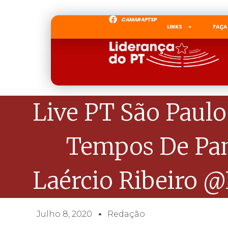
CAMARAPTSP
LINKS
FAÇA
Live PT São Paul
Tempos De Pan
Laércio Ribeiro @
Julho 8, 2020
Redação