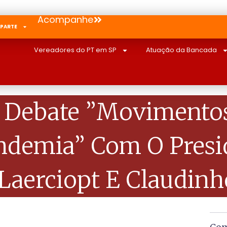
Acompanhe
 PARTE
Vereadores do PT em SP
Atuação da Bancada
o Debate ”Movimentos
demia” Com O Presi
laerciopt E Claudin