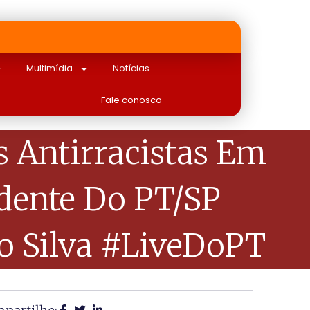
Multimídia
Notícias
Fale conosco
 Antirracistas Em
dente Do PT/SP
ho Silva #LiveDoPT