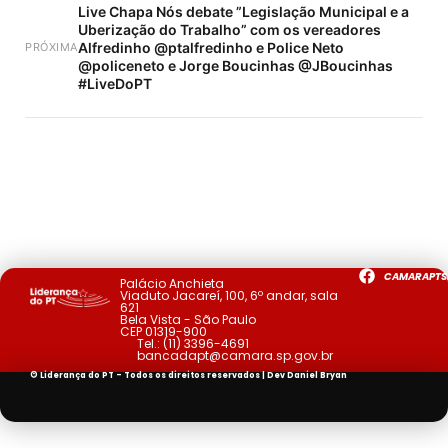
Live Chapa Nós debate ”Legislação Municipal e a
Uberização do Trabalho” com os vereadores
Alfredinho @ptalfredinho e Police Neto
PRÓXIMA
@policeneto e Jorge Boucinhas @JBoucinhas
#LiveDoPT
CAMARAPTS
Palácio Anchieta
Viaduto Jacareí, 100, 6º andar, sala
621
Bela Vista - São Paulo
CEP 01319-900
Tel.:
(11) 3396-4691
bancadapt@camara.sp.gov.br
© Liderança do PT - Todos os direitos reservados | Dev
Daniel Bryan