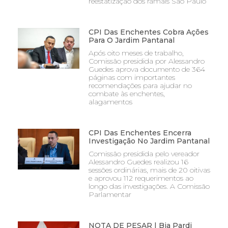
reestatização dos ramais São Paulo
CPI Das Enchentes Cobra Ações
Para O Jardim Pantanal
Após oito meses de trabalho,
Comissão presidida por Alessandro
Guedes aprova documento de 364
páginas com importantes
recomendações para ajudar no
combate às enchentes,
alagamentos
CPI Das Enchentes Encerra
Investigação No Jardim Pantanal
Comissão presidida pelo vereador
Alessandro Guedes realizou 16
sessões ordinárias, mais de 20 oitivas
e aprovou 112 requerimentos ao
longo das investigações. A Comissão
Parlamentar
NOTA DE PESAR | Bia Pardi