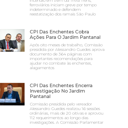
incêndio em trem da Trivia Trens;
ferroviários iniciam greve por tempo
indeterminado e defendem
reestatização dos ramais São Paulo
CPI Das Enchentes Cobra
Ações Para O Jardim Pantanal
Após oito meses de trabalho, Comissão
presidida por Alessandro Guedes aprova
documento de 364 páginas com
importantes recomendações para
ajudar no combate às enchentes,
alagamentos
CPI Das Enchentes Encerra
Investigação No Jardim
Pantanal
Comissão presidida pelo vereador
Alessandro Guedes realizou 16 sessões
ordinárias, mais de 20 oitivas e aprovou
112 requerimentos ao longo das
investigações. A Comissão Parlamentar