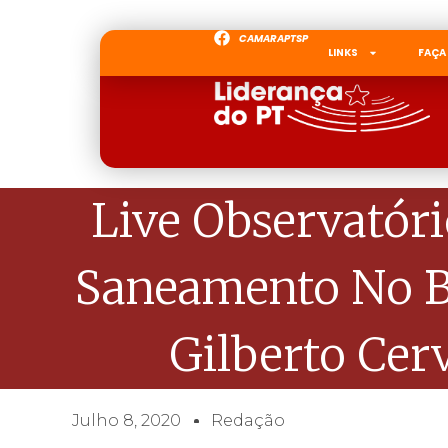
CAMARAPTSP
LINKS
FAÇA
Live Observatór
Saneamento No Br
Gilberto Cer
Julho 8, 2020
Redação