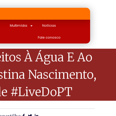
Multimídia
Notícias
Fale conosco
itos À Água E Ao
stina Nascimento,
nde #LiveDoPT