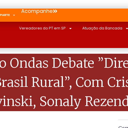
Acompanhe
 PARTE
Vereadores do PT em SP
Atuação da Bancada
io Ondas Debate ”Dire
asil Rural”, Com Cri
vinski, Sonaly Reze