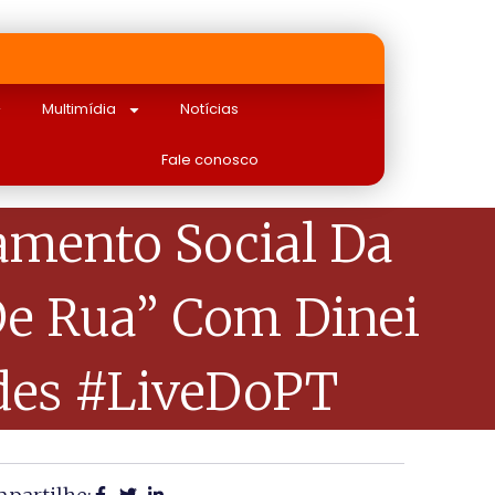
Multimídia
Notícias
Fale conosco
lamento Social Da
De Rua” Com Dinei
edes #LiveDoPT