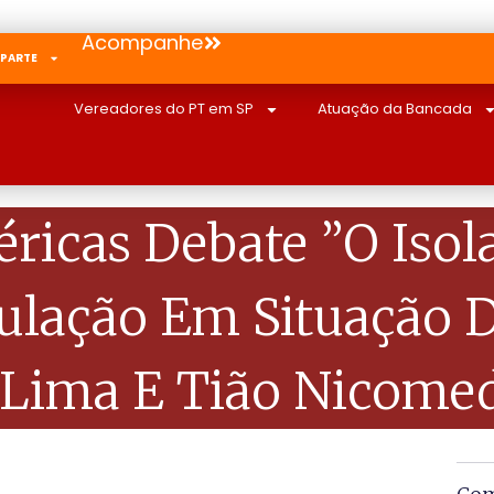
Acompanhe
 PARTE
Vereadores do PT em SP
Atuação da Bancada
féricas Debate ”O Iso
pulação Em Situação 
a Lima E Tião Nicom