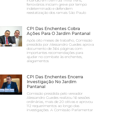
incêndio em trem da Trivia Trens;
ferroviários iniciam greve por tempo
indeterminado e defendem
reestatização dos ramais São Paulo
CPI Das Enchentes Cobra
Ações Para O Jardim Pantanal
Após oito meses de trabalho, Comissão
presidida por Alessandro Guedes aprova
documento de 364 páginas com
importantes recomendações para
ajudar no combate às enchentes,
alagamentos
CPI Das Enchentes Encerra
Investigação No Jardim
Pantanal
Comissão presidida pelo vereador
Alessandro Guedes realizou 16 sessões
ordinárias, mais de 20 oitivas e aprovou
112 requerimentos ao longo das
investigações. A Comissão Parlamentar