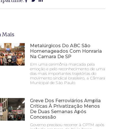
partilhe:
a Mais
Metalúrgicos Do ABC São
Homenageados Com Honraria
Na Camara De SP
Em uma cerimônia marcada pela
emoção e pelo reconhecimento de uma
das mais importantes trajetórias do
movimento sindical brasileiro, a Câmara
Municipal de São Paulo
Greve Dos Ferroviários Amplia
Críticas À Privatização Menos
De Duas Semanas Após
Concessão
Governo precisou recorrer à CPTM após