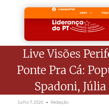
CAMARAPTSP
LINKS
FAÇA
Live Visões Peri
Ponte Pra Cá: Po
Spadoni, Júli
Julho 7, 2020
Redação