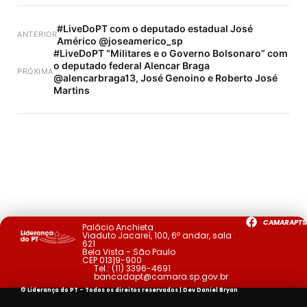
#LiveDoPT com o deputado estadual José
ANTERIOR
Américo @joseamerico_sp
#LiveDoPT “Militares e o Governo Bolsonaro” com
o deputado federal Alencar Braga
PRÓXIMA
@alencarbraga13, José Genoino e Roberto José
Martins
CAMARAPTS
Palácio Anchieta
Viaduto Jacareí, 100, 6º andar, sala
621
Bela Vista - São Paulo
CEP 01319-900
Tel.:
(11) 3396-4691
bancadapt@camara.sp.gov.br
© Liderança do PT - Todos os direitos reservados | Dev
Daniel Bryan