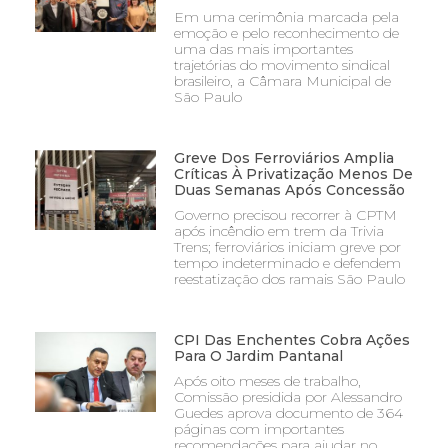
Em uma cerimônia marcada pela
emoção e pelo reconhecimento de
uma das mais importantes
trajetórias do movimento sindical
brasileiro, a Câmara Municipal de
São Paulo
Greve Dos Ferroviários Amplia
Críticas À Privatização Menos De
Duas Semanas Após Concessão
Governo precisou recorrer à CPTM
após incêndio em trem da Trivia
Trens; ferroviários iniciam greve por
tempo indeterminado e defendem
reestatização dos ramais São Paulo
CPI Das Enchentes Cobra Ações
Para O Jardim Pantanal
Após oito meses de trabalho,
Comissão presidida por Alessandro
Guedes aprova documento de 364
páginas com importantes
recomendações para ajudar no