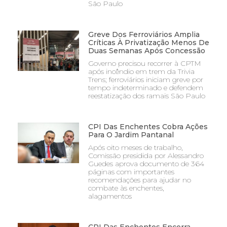
São Paulo
Greve Dos Ferroviários Amplia
Críticas À Privatização Menos De
Duas Semanas Após Concessão
Governo precisou recorrer à CPTM
após incêndio em trem da Trivia
Trens; ferroviários iniciam greve por
tempo indeterminado e defendem
reestatização dos ramais São Paulo
CPI Das Enchentes Cobra Ações
Para O Jardim Pantanal
Após oito meses de trabalho,
Comissão presidida por Alessandro
Guedes aprova documento de 364
páginas com importantes
recomendações para ajudar no
combate às enchentes,
alagamentos