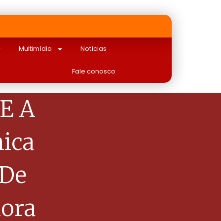
Multimídia
Notícias
Fale conosco
 E A
ica
 De
ora