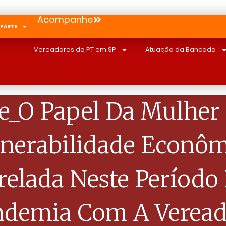
Acompanhe
 PARTE
Vereadores do PT em SP
Atuação da Bancada
e_O Papel Da Mulher
lnerabilidade Econôm
relada Neste Período
ndemia Com A Veread