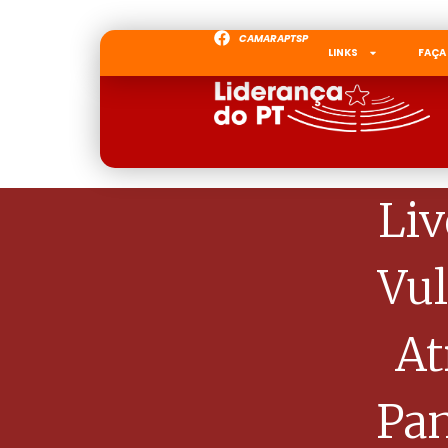
CAMARAPTSP
LINKS
FAÇA
Liv
Vu
At
Pa