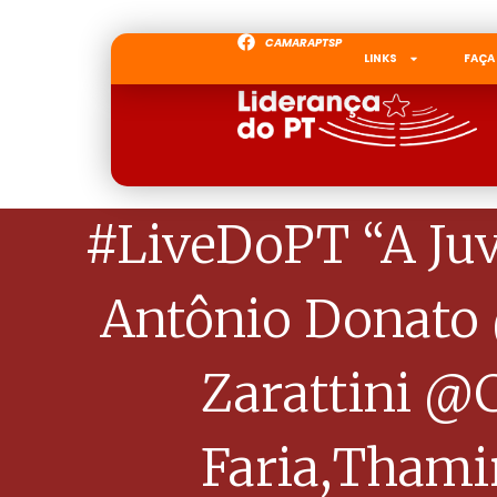
CAMARAPTSP
LINKS
FAÇA
#LiveDoPT “A Juv
Antônio Donato 
Zarattini @C
Faria,Thami