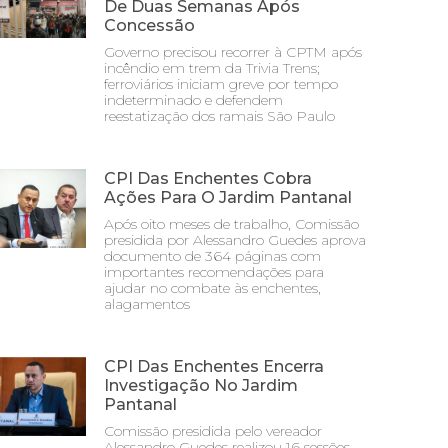
De Duas Semanas Após
Concessão
Governo precisou recorrer à CPTM após
incêndio em trem da Trivia Trens;
ferroviários iniciam greve por tempo
indeterminado e defendem
reestatização dos ramais São Paulo
CPI Das Enchentes Cobra
Ações Para O Jardim Pantanal
Após oito meses de trabalho, Comissão
presidida por Alessandro Guedes aprova
documento de 364 páginas com
importantes recomendações para
ajudar no combate às enchentes,
alagamentos
CPI Das Enchentes Encerra
Investigação No Jardim
Pantanal
Comissão presidida pelo vereador
Alessandro Guedes realizou 16 sessões