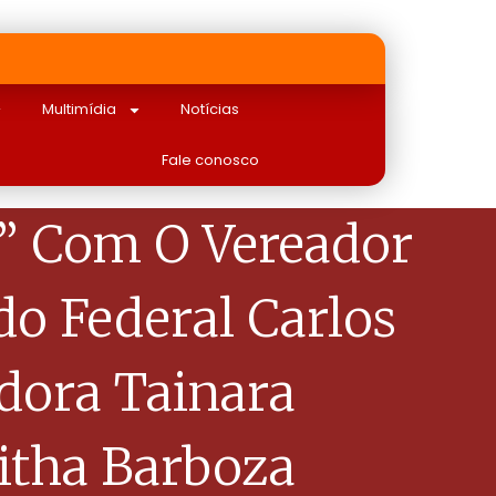
Multimídia
Notícias
Fale conosco
s” Com O Vereador
o Federal Carlos
adora Tainara
itha Barboza