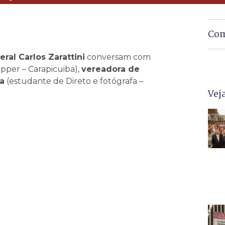
Com
ral Carlos Zarattini
conversam com
apper – Carapicuiba),
vereadora de
a
(estudante de Direto e fotógrafa –
Vej