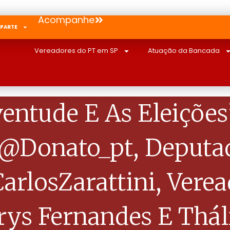
Acompanhe
 PARTE
Vereadores do PT em SP
Atuação da Bancada
entude E As Eleiçõe
@donato_pt, Deputad
arlosZarattini, Vere
rys Fernandes E Thál