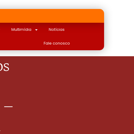
Multimídia
Notícias
Fale conosco
os
l –
m