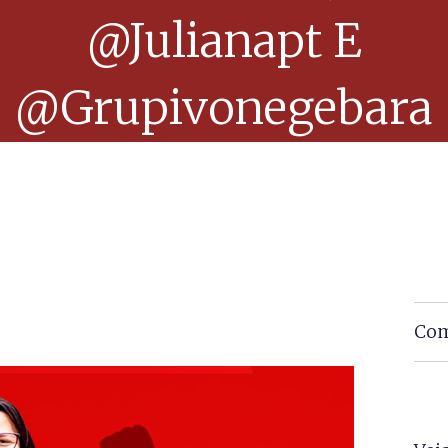
@julianapt E
@grupivonegebara
Com