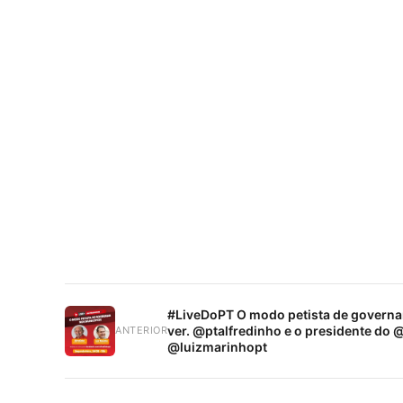
#LiveDoPT O modo petista de governa
ver. @ptalfredinho e o presidente do 
ANTERIOR
@luizmarinhopt