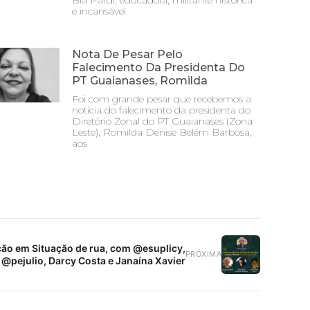
Bia Pardi, educadora, militante histórica
e incansável
Nota De Pesar Pelo
Falecimento Da Presidenta Do
PT Guaianases, Romilda
Foi com grande pesar que recebemos a
notícia do falecimento da presidenta do
Diretório Zonal do PT Guaianases (Zona
Leste), Romilda Denise Belém Barbosa,
aos
ão em Situação de rua, com @esuplicy,
PRÓXIMA
@pejulio, Darcy Costa e Janaína Xavier