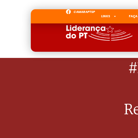
CAMARAPTSP
LINKS
FAÇA
#
Re