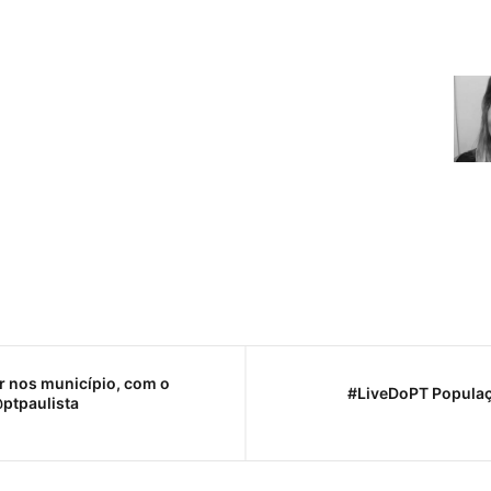
r nos município, com o
#LiveDoPT Populaç
@ptpaulista