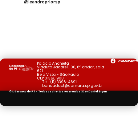
@leandropriorsp
CAMARAPTS
Palácio Anchieta
Viaduto Jacareí, 100, 6º andar, sala
621
Bela Vista - São Paulo
CEP 01319-900
Tel.:
(11) 3396-4691
bancadapt@camara.sp.gov.br
© Liderança do PT - Todos os direitos reservados | Dev
Daniel Bryan