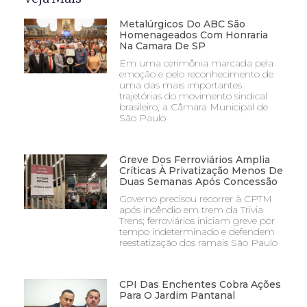
Metalúrgicos Do ABC São
Homenageados Com Honraria
Na Camara De SP
Em uma cerimônia marcada pela
emoção e pelo reconhecimento de
uma das mais importantes
trajetórias do movimento sindical
brasileiro, a Câmara Municipal de
São Paulo
Greve Dos Ferroviários Amplia
Críticas À Privatização Menos De
Duas Semanas Após Concessão
Governo precisou recorrer à CPTM
após incêndio em trem da Trivia
Trens; ferroviários iniciam greve por
tempo indeterminado e defendem
reestatização dos ramais São Paulo
CPI Das Enchentes Cobra Ações
Para O Jardim Pantanal