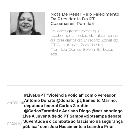
Nota De Pesar Pelo Falecimento
Da Presidenta Do PT
Guaianases, Romilda
Foi com grande pesar que
recebemos a notícia do falecimento
da presidenta do Diretório Zonal do
PT Guaianases (Zona Leste),
Romilda Denise Belém Barbosa,
aos
#LiveDoPT “Violência Policial” com o vereador
Antônio Donato @donato_pt, Benedito Marino,
ANTERIOR
deputado federal Carlos Zarattini
@CarlosZarattini e Adriano Diogo @adrianodiogo
Live A Juventude do PT Sampa @jptsampa debate
“Juventude e o combate ao fascismo na segurança
PRÓXIMA
pública” com Josi Nascimento e Leandro Prior