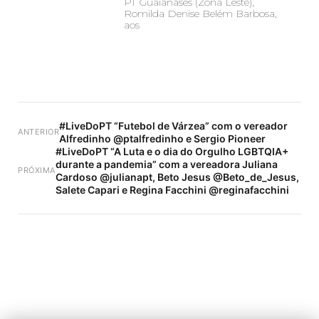
PT Guaianases (Zona Leste),
Romilda Denise Belém Barbosa,
aos
#LiveDoPT “Futebol de Várzea” com o vereador
ANTERIOR
Alfredinho @ptalfredinho e Sergio Pioneer
#LiveDoPT “A Luta e o dia do Orgulho LGBTQIA+
durante a pandemia” com a vereadora Juliana
PRÓXIMA
Cardoso @julianapt, Beto Jesus @Beto_de_Jesus,
Salete Capari e Regina Facchini @reginafacchini