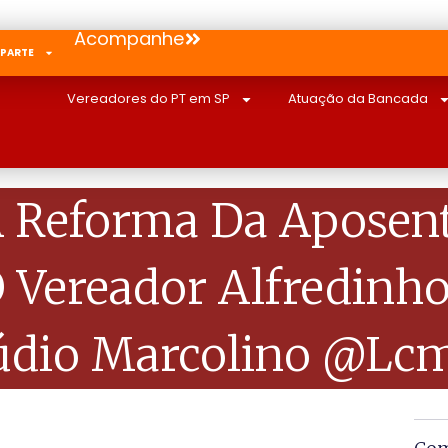
Acompanhe
 PARTE
Vereadores do PT em SP
Atuação da Bancada
 Reforma Da Aposent
 Vereador Alfredinho
aúdio Marcolino @lcm