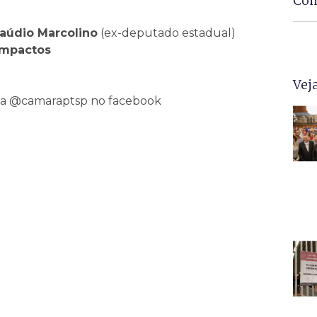
Com
laúdio Marcolino
(ex-deputado estadual)
impactos
Vej
ela @camaraptsp no facebook