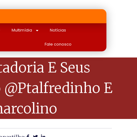
Multimídia
Notícias
Fale conosco
adoria E Seus
 @ptalfredinho E
arcolino