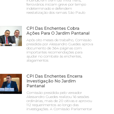
incêndio em trem da Trivia Trens;
ferroviários iniciam greve por tempo
indeterminado e defendem
reestatização dos ramais São Paulo
CPI Das Enchentes Cobra
Ações Para O Jardim Pantanal
Após oito meses de trabalho, Comissão
presidida por Alessandro Guedes aprova
documento de 364 páginas com
importantes recomendações para
ajudar no combate às enchentes,
alagamentos
CPI Das Enchentes Encerra
Investigação No Jardim
Pantanal
Comissão presidida pelo vereador
Alessandro Guedes realizou 16 sessões
ordinárias, mais de 20 oitivas e aprovou
112 requerimentos ao longo das
investigações. A Comissão Parlamentar