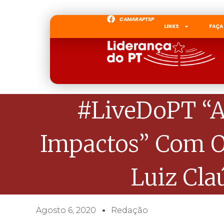
CAMARAPTSP
LINKS
FAÇA
#LiveDoPT “A
Impactos” Com O
Luiz Cl
Agosto 6, 2020
Redação