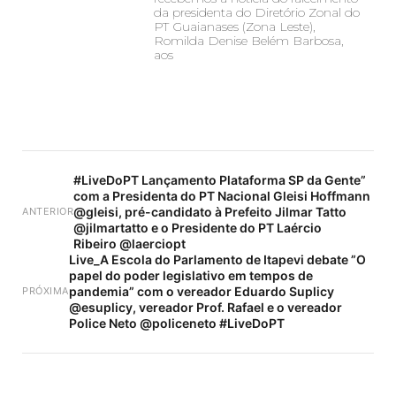
da presidenta do Diretório Zonal do
PT Guaianases (Zona Leste),
Romilda Denise Belém Barbosa,
aos
#LiveDoPT Lançamento Plataforma SP da Gente”
com a Presidenta do PT Nacional Gleisi Hoffmann
@gleisi, pré-candidato à Prefeito Jilmar Tatto
ANTERIOR
@jilmartatto e o Presidente do PT Laércio
Ribeiro @laerciopt
Live_A Escola do Parlamento de Itapevi debate ”O
papel do poder legislativo em tempos de
pandemia” com o vereador Eduardo Suplicy
PRÓXIMA
@esuplicy, vereador Prof. Rafael e o vereador
Police Neto @policeneto #LiveDoPT