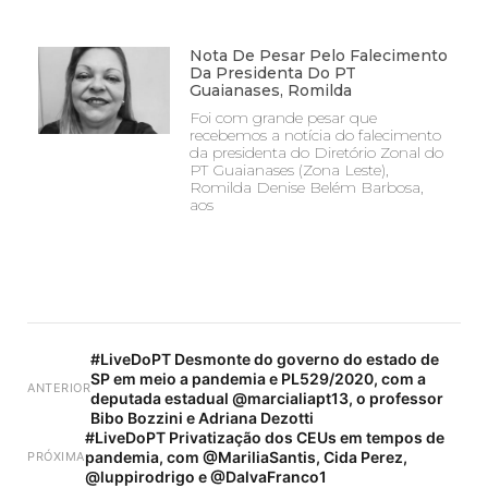
Nota De Pesar Pelo Falecimento
Da Presidenta Do PT
Guaianases, Romilda
Foi com grande pesar que
recebemos a notícia do falecimento
da presidenta do Diretório Zonal do
PT Guaianases (Zona Leste),
Romilda Denise Belém Barbosa,
aos
#LiveDoPT Desmonte do governo do estado de
SP em meio a pandemia e PL529/2020, com a
ANTERIOR
deputada estadual @marcialiapt13, o professor
Bibo Bozzini e Adriana Dezotti
#LiveDoPT Privatização dos CEUs em tempos de
pandemia, com @MariliaSantis, Cida Perez,
PRÓXIMA
@luppirodrigo e @DalvaFranco1