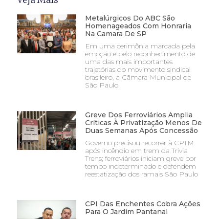
Metalúrgicos Do ABC São
Homenageados Com Honraria
Na Camara De SP
Em uma cerimônia marcada pela
emoção e pelo reconhecimento de
uma das mais importantes
trajetórias do movimento sindical
brasileiro, a Câmara Municipal de
São Paulo
Greve Dos Ferroviários Amplia
Críticas À Privatização Menos De
Duas Semanas Após Concessão
Governo precisou recorrer à CPTM
após incêndio em trem da Trivia
Trens; ferroviários iniciam greve por
tempo indeterminado e defendem
reestatização dos ramais São Paulo
CPI Das Enchentes Cobra Ações
Para O Jardim Pantanal