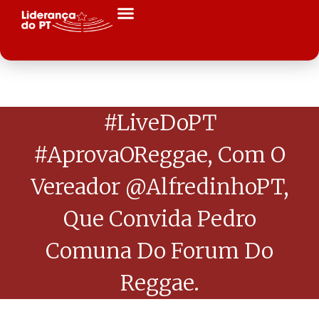
#LiveDoPT
#AprovaOReggae, Com O
Vereador @AlfredinhoPT,
Que Convida Pedro
Comuna Do Forum Do
Reggae.