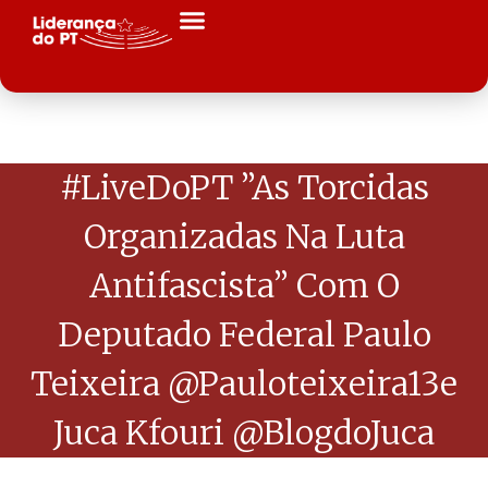
#LiveDoPT ”As Torcidas
Organizadas Na Luta
Antifascista” Com O
Deputado Federal Paulo
Teixeira @pauloteixeira13e
Juca Kfouri @blogdoJuca