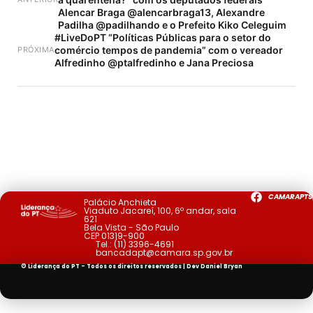
Alencar Braga @alencarbraga13, Alexandre
Padilha @padilhando e o Prefeito Kiko Celeguim
#LiveDoPT “Políticas Públicas para o setor do
comércio tempos de pandemia” com o vereador
PRÓXIMA
Alfredinho @ptalfredinho e Jana Preciosa
CAMARAPTS
Palácio Anchieta
Viaduto Jacareí, 100, 6º andar, sala
621
Bela Vista - São Paulo
CEP 01319-900
Tel.:
(11) 3396-4691
bancadapt@camara.sp.gov.br
© Liderança do PT - Todos os direitos reservados | Dev
Daniel Bryan