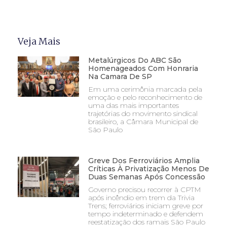
Veja Mais
Metalúrgicos Do ABC São
Homenageados Com Honraria
Na Camara De SP
Em uma cerimônia marcada pela
emoção e pelo reconhecimento de
uma das mais importantes
trajetórias do movimento sindical
brasileiro, a Câmara Municipal de
São Paulo
Greve Dos Ferroviários Amplia
Críticas À Privatização Menos De
Duas Semanas Após Concessão
Governo precisou recorrer à CPTM
após incêndio em trem da Trivia
Trens; ferroviários iniciam greve por
tempo indeterminado e defendem
reestatização dos ramais São Paulo