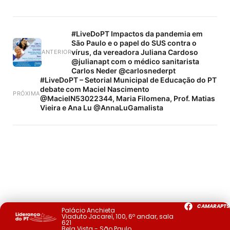
#LiveDoPT Impactos da pandemia em
São Paulo e o papel do SUS contra o
vírus, da vereadora Juliana Cardoso
ANTERIOR
@julianapt com o médico sanitarista
Carlos Neder @carlosnederpt
#LiveDoPT – Setorial Municipal de Educação do PT
debate com Maciel Nascimento
PRÓXIMA
@MacielN53022344, Maria Filomena, Prof. Matias
Vieira e Ana Lu @AnnaLuGamalista
CAMARAPTS
Palácio Anchieta
Viaduto Jacareí, 100, 6º andar, sala
621
Bela Vista - São Paulo