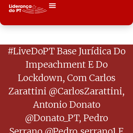
#LiveDoPT Base Jurídica Do
Impeachment E Do
Lockdown, Com Carlos
Zarattini @CarlosZarattini,
Antonio Donato
@Donato_PT, Pedro
Serrano @pedro_serrano1 E