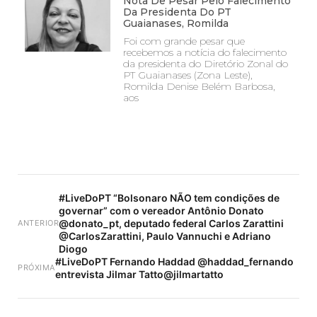
Nota De Pesar Pelo Falecimento
Da Presidenta Do PT
Guaianases, Romilda
Foi com grande pesar que
recebemos a notícia do falecimento
da presidenta do Diretório Zonal do
PT Guaianases (Zona Leste),
Romilda Denise Belém Barbosa,
aos
#LiveDoPT “Bolsonaro NÃO tem condições de
governar” com o vereador Antônio Donato
@donato_pt, deputado federal Carlos Zarattini
ANTERIOR
@CarlosZarattini, Paulo Vannuchi e Adriano
Diogo
#LiveDoPT Fernando Haddad @haddad_fernando
PRÓXIMA
entrevista Jilmar Tatto@jilmartatto