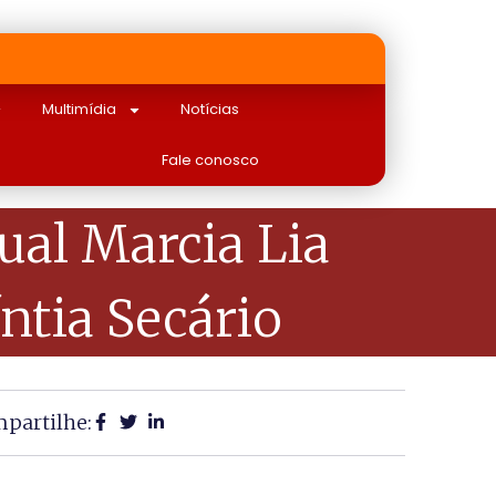
Multimídia
Notícias
Fale conosco
al Marcia Lia
ntia Secário
partilhe: