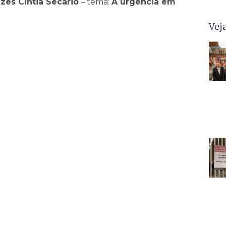
zes Cíntia Secário
– tema:
A urgência em
Vej