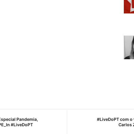
Especial Pandemia,
#LiveDoPT com o 
PE_In #LiveDoPT
Carlos 