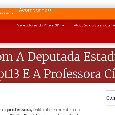
Acompanhe
 PARTE
Vereadores do PT em SP
Atuação da Bancada
m A Deputada Estadu
t13 E A Professora Cí
Com
om a
professora,
militante e membro da