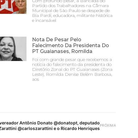
Com profundo pesar, a Bancada do
Partido dos Trabalhadores na Câmara
Municipal de São Paulo se despede de
Bia Pardi, educadora, militante histórica
e incansável
Nota De Pesar Pelo
Falecimento Da Presidenta Do
PT Guaianases, Romilda
Foi com grande pesar que recebemos a
notícia do falecimento da presidenta do
Diretório Zonal do PT Guaianases (Zona
Leste), Romilda Denise Belém Barbosa,
aos
vereador Antônio Donato @donatopt, deputado
PRÓXIMA
Zarattini @carloszarattini e o Ricardo Henriques