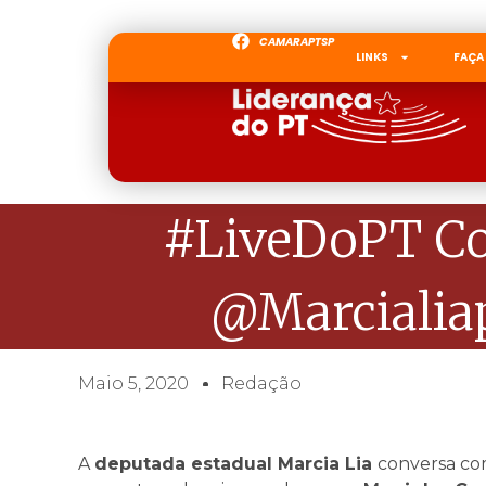
CAMARAPTSP
LINKS
FAÇA
#LiveDoPT Co
@marcialiap
Maio 5, 2020
Redação
A
deputada estadual Marcia Lia
conversa c