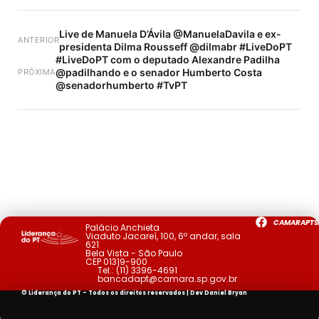
Live de Manuela D’Ávila @ManuelaDavila e ex-
ANTERIOR
presidenta Dilma Rousseff @dilmabr #LiveDoPT
#LiveDoPT com o deputado Alexandre Padilha
@padilhando e o senador Humberto Costa
PRÓXIMA
@senadorhumberto #TvPT
CAMARAPTS
Palácio Anchieta
Viaduto Jacareí, 100, 6º andar, sala
621
Bela Vista - São Paulo
CEP 01319-900
Tel.:
(11) 3396-4691
bancadapt@camara.sp.gov.br
© Liderança do PT - Todos os direitos reservados | Dev
Daniel Bryan