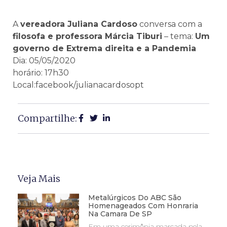
A
vereadora Juliana Cardoso
conversa com a
filosofa e professora Márcia Tiburi
– tema:
Um
governo de Extrema direita e a Pandemia
Dia: 05/05/2020
horário: 17h30
Local:facebook/julianacardosopt
Compartilhe:
Veja Mais
Metalúrgicos Do ABC São
Homenageados Com Honraria
Na Camara De SP
Em uma cerimônia marcada pela