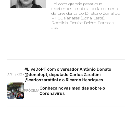
Foi com grande pesar que
recebemos a notícia do falecimento
da presidenta do Diretório Zonal do
PT Guaianases (Zona Leste),
Romilda Denise Belém Barbosa,
aos
#LiveDoPT com o vereador Antônio Donato
@donatopt, deputado Carlos Zarattini
ANTERIOR
@carloszarattini e o Ricardo Henriques
Conheça novas medidas sobre o
PRÓXIMA
Coronavírus