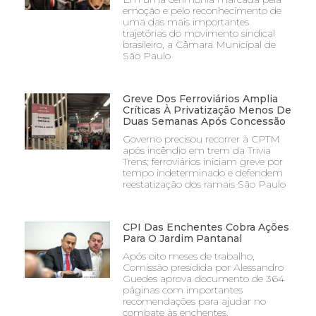
emoção e pelo reconhecimento de
uma das mais importantes
trajetórias do movimento sindical
brasileiro, a Câmara Municipal de
São Paulo
Greve Dos Ferroviários Amplia
Críticas À Privatização Menos De
Duas Semanas Após Concessão
Governo precisou recorrer à CPTM
após incêndio em trem da Trivia
Trens; ferroviários iniciam greve por
tempo indeterminado e defendem
reestatização dos ramais São Paulo
CPI Das Enchentes Cobra Ações
Para O Jardim Pantanal
Após oito meses de trabalho,
Comissão presidida por Alessandro
Guedes aprova documento de 364
páginas com importantes
recomendações para ajudar no
combate às enchentes,