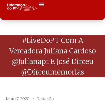
#LiveDoPT Com A
Vereadora Juliana Cardoso
@julianapt E José Dirceu
@Dirceumemorias
Maio 7, 2020
Redação