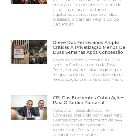
emoção e pelo reconhecimento de
uma das mais importantes
trajetórias do movimento sindical
brasileiro, a Câmara Municipal de
São Paulo
Greve Dos Ferroviários Amplia
Críticas À Privatização Menos De
Duas Semanas Após Concessão
Governo precisou recorrer à CPTM
após incêndio em trem da Trivia
Trens; ferroviários iniciam greve por
tempo indeterminado e defendem
reestatização dos ramais São Paulo
CPI Das Enchentes Cobra Ações
Para O Jardim Pantanal
Após oito meses de trabalho,
Comissão presidida por Alessandro
Guedes aprova documento de 364
páginas com importantes
recomendações para ajudar no
combate às enchentes,