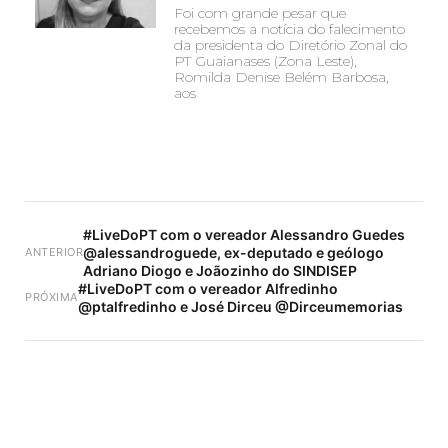
Foi com grande pesar que
recebemos a notícia do falecimento
da presidenta do Diretório Zonal do
PT Guaianases (Zona Leste),
Romilda Denise Belém Barbosa,
aos
#LiveDoPT com o vereador Alessandro Guedes
@alessandroguede, ex-deputado e geólogo
ANTERIOR
Adriano Diogo e Joãozinho do SINDISEP
#LiveDoPT com o vereador Alfredinho
PRÓXIMA
@ptalfredinho e José Dirceu @Dirceumemorias