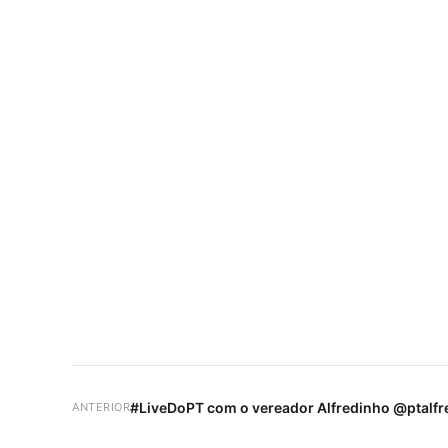
#LiveDoPT com o vereador Alfredinho @ptalfr
ANTERIOR