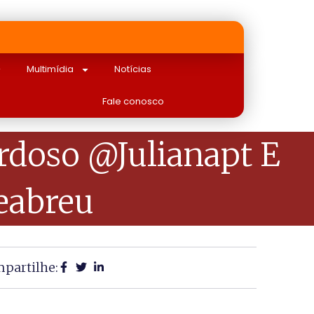
Multimídia
Notícias
Fale conosco
rdoso @julianapt E
eabreu
partilhe: