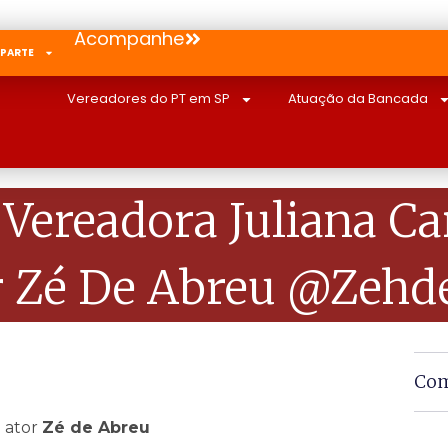
Acompanhe
 PARTE
Vereadores do PT em SP
Atuação da Bancada
ereadora Juliana Ca
r Zé De Abreu @zehd
Com
 ator
Zé de Abreu