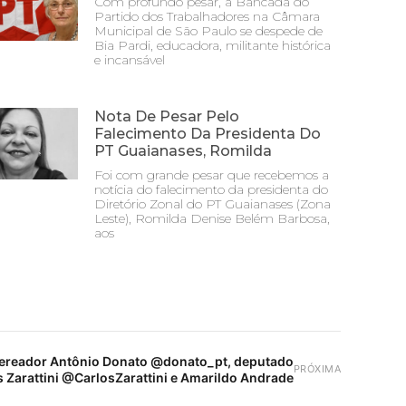
Com profundo pesar, a Bancada do
Partido dos Trabalhadores na Câmara
Municipal de São Paulo se despede de
Bia Pardi, educadora, militante histórica
e incansável
Nota De Pesar Pelo
Falecimento Da Presidenta Do
PT Guaianases, Romilda
Foi com grande pesar que recebemos a
notícia do falecimento da presidenta do
Diretório Zonal do PT Guaianases (Zona
Leste), Romilda Denise Belém Barbosa,
aos
ereador Antônio Donato @donato_pt, deputado
PRÓXIMA
s Zarattini @CarlosZarattini e Amarildo Andrade