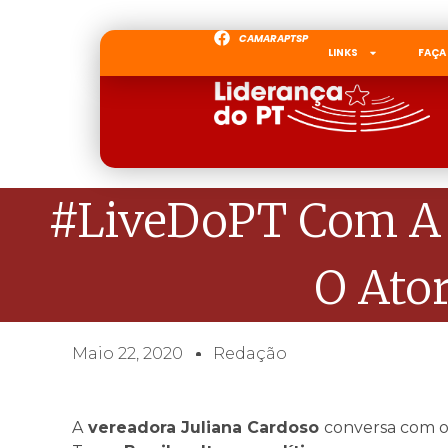
CAMARAPTSP
LINKS
FAÇA
#LiveDoPT Com A V
O Ato
Maio 22, 2020
Redação
A
vereadora Juliana Cardoso
conversa com o