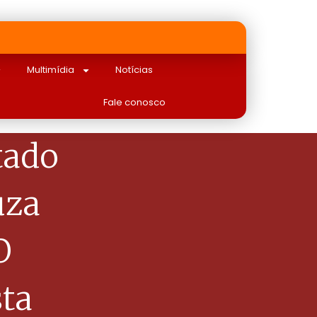
Multimídia
Notícias
Fale conosco
tado
uza
O
ta