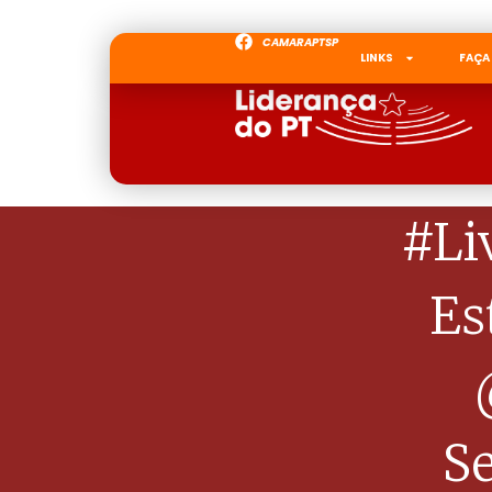
CAMARAPTSP
LINKS
FAÇA
#Li
Es
S