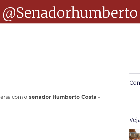
@senadorhumberto
Com
ersa com o
senador Humberto Costa
–
Vej