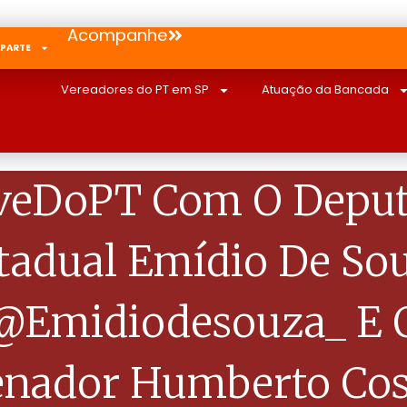
Acompanhe
 PARTE
Vereadores do PT em SP
Atuação da Bancada
veDoPT Com O Depu
tadual Emídio De So
@emidiodesouza_ E 
enador Humberto Cos