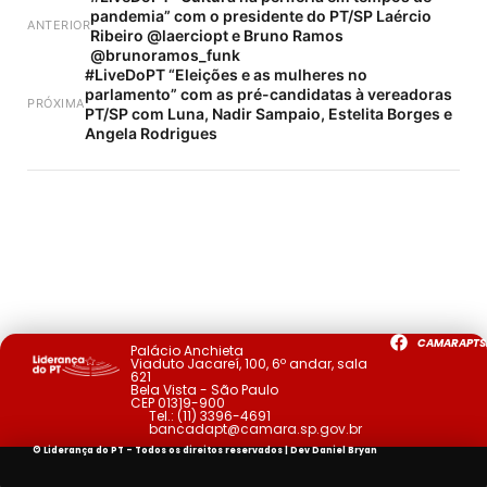
pandemia” com o presidente do PT/SP Laércio
ANTERIOR
Ribeiro @laerciopt e Bruno Ramos
@brunoramos_funk
#LiveDoPT “Eleições e as mulheres no
parlamento” com as pré-candidatas à vereadoras
PRÓXIMA
PT/SP com Luna, Nadir Sampaio, Estelita Borges e
Angela Rodrigues
CAMARAPTS
Palácio Anchieta
Viaduto Jacareí, 100, 6º andar, sala
621
Bela Vista - São Paulo
CEP 01319-900
Tel.:
(11) 3396-4691
bancadapt@camara.sp.gov.br
© Liderança do PT - Todos os direitos reservados | Dev
Daniel Bryan