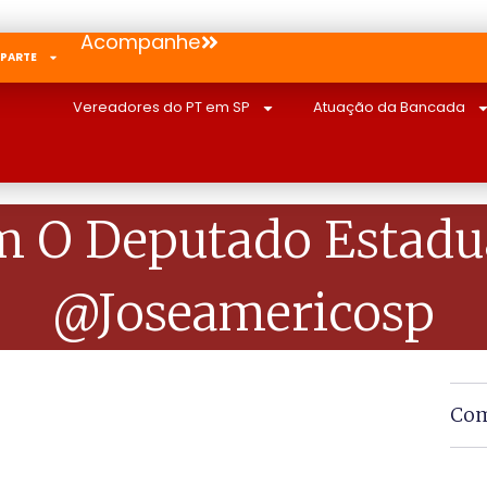
Acompanhe
 PARTE
Vereadores do PT em SP
Atuação da Bancada
 O Deputado Estadua
@joseamericosp
Com