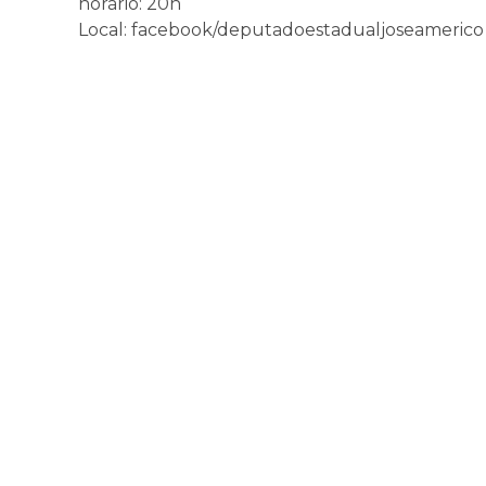
horário: 20h
Local: facebook/deputadoestadualjoseamerico