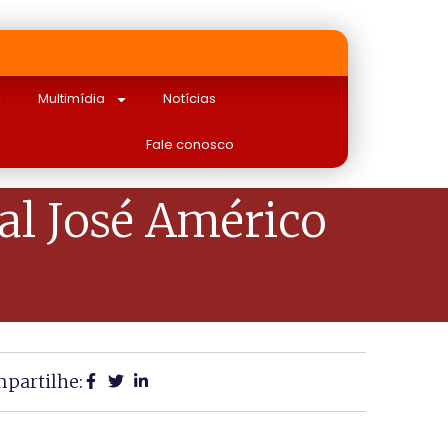
Multimídia
Notícias
Fale conosco
l José Américo
partilhe: