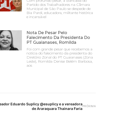
Com profundo pesar, a Bancada do
Partido dos Trabalhadores na Câmara
Municipal de São Paulo se despede de
Bia Pardi, educadora, militante histórica
e incansável
Nota De Pesar Pelo
Falecimento Da Presidenta Do
PT Guaianases, Romilda
Foi com grande pesar que recebemos a
notícia do falecimento da presidenta do
Diretório Zonal do PT Guaianases (Zona
Leste), Romilda Denise Belém Barbosa,
aos
eador Eduardo Suplicy @esuplicy e a vereadora
PRÓXIMA
de Araraquara Thainara Faria