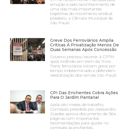
emoção e pelo reconhecimento de
uma das mais importantes
trajetórias do movimento sindical
brasileiro, a Câmara Municipal de
São Paulo
Greve Dos Ferroviários Amplia
Críticas À Privatização Menos De
Duas Semanas Após Concessão
Governo precisou recorrer à CPTM
após incêndio em trem da Trivia
Trens; ferroviários iniciam greve por
tempo indeterminado e defendem
reestatização dos ramais São Paulo
CPI Das Enchentes Cobra Ações
Para O Jardim Pantanal
Após oito meses de trabalho,
Comissão presidida por Alessandro
Guedes aprova documento de 364
páginas com importantes
recomendações para ajudar no
combate às enchentes,