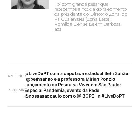
Foi com grande pesar que
recebemos a notícia do falecimento
da presidenta do Diretório Zonal do
PT Guaianases (Zona Leste),
Romilda Denise Belém Barbosa,
aos
#LiveDoPT com a deputada estadual Beth Sahão
ANTERIOR
@bethsahao e a professora Mirian Ponzio
Lançamento da Pesquisa Viver em São Paulo:
Especial Pandemia, evento da Rede
PRÓXIMA
@nossasaopaulo com o @IBOPE_In #LiveDoPT