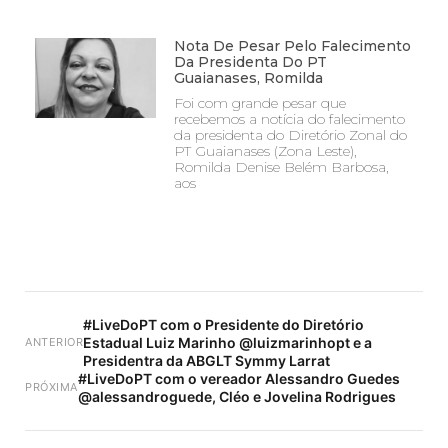
Nota De Pesar Pelo Falecimento
Da Presidenta Do PT
Guaianases, Romilda
Foi com grande pesar que
recebemos a notícia do falecimento
da presidenta do Diretório Zonal do
PT Guaianases (Zona Leste),
Romilda Denise Belém Barbosa,
aos
#LiveDoPT com o Presidente do Diretório
Estadual Luiz Marinho @luizmarinhopt e a
ANTERIOR
Presidentra da ABGLT Symmy Larrat
#LiveDoPT com o vereador Alessandro Guedes
PRÓXIMA
@alessandroguede, Cléo e Jovelina Rodrigues