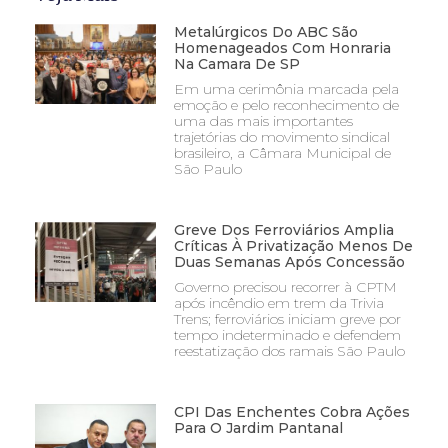
Metalúrgicos Do ABC São
Homenageados Com Honraria
Na Camara De SP
Em uma cerimônia marcada pela
emoção e pelo reconhecimento de
uma das mais importantes
trajetórias do movimento sindical
brasileiro, a Câmara Municipal de
São Paulo
Greve Dos Ferroviários Amplia
Críticas À Privatização Menos De
Duas Semanas Após Concessão
Governo precisou recorrer à CPTM
após incêndio em trem da Trivia
Trens; ferroviários iniciam greve por
tempo indeterminado e defendem
reestatização dos ramais São Paulo
CPI Das Enchentes Cobra Ações
Para O Jardim Pantanal