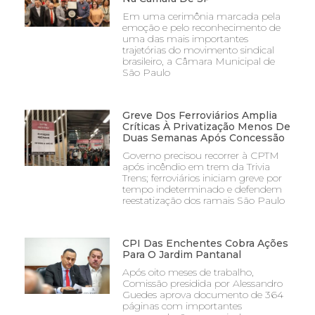
Em uma cerimônia marcada pela
emoção e pelo reconhecimento de
uma das mais importantes
trajetórias do movimento sindical
brasileiro, a Câmara Municipal de
São Paulo
Greve Dos Ferroviários Amplia
Críticas À Privatização Menos De
Duas Semanas Após Concessão
Governo precisou recorrer à CPTM
após incêndio em trem da Trivia
Trens; ferroviários iniciam greve por
tempo indeterminado e defendem
reestatização dos ramais São Paulo
CPI Das Enchentes Cobra Ações
Para O Jardim Pantanal
Após oito meses de trabalho,
Comissão presidida por Alessandro
Guedes aprova documento de 364
páginas com importantes