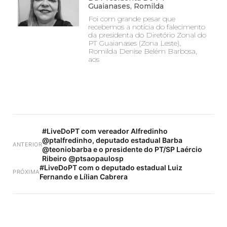
Guaianases, Romilda
Foi com grande pesar que
recebemos a notícia do falecimento
da presidenta do Diretório Zonal do
PT Guaianases (Zona Leste),
Romilda Denise Belém Barbosa,
aos
#LiveDoPT com vereador Alfredinho
@ptalfredinho, deputado estadual Barba
ANTERIOR
@teoniobarba e o presidente do PT/SP Laércio
Ribeiro @ptsaopaulosp
#LiveDoPT com o deputado estadual Luiz
PRÓXIMA
Fernando e Lílian Cabrera