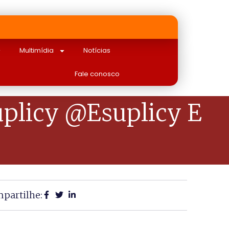
Multimídia
Notícias
Fale conosco
plicy @esuplicy E
partilhe: