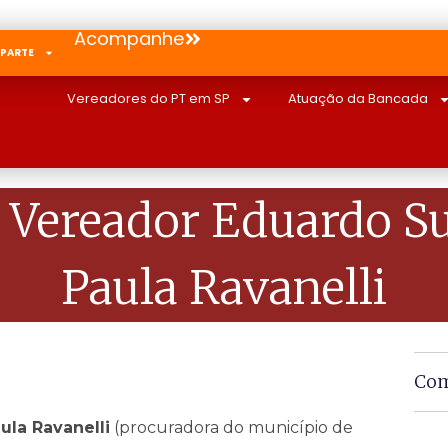
Acompanhe
 PARTE
Vereadores do PT em SP
Atuação da Bancada
Vereador Eduardo Su
Paula Ravanelli
Com
ula Ravanelli
(procuradora do município de