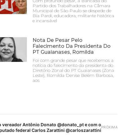
Com profundo pesar, a Bancada do
Partido dos Trabalhadores na Câmara
Municipal de São Paulo se despede de
Bia Pardi, educadora, militante histórica
e incansável
Nota De Pesar Pelo
Falecimento Da Presidenta Do
PT Guaianases, Romilda
Foi com grande pesar que recebemos a
notícia do falecimento da presidenta do
Diretório Zonal do PT Guaianases (Zona
Leste), Romilda Denise Belém Barbosa,
aos
 vereador Antônio Donato @donato_pt e com o
PRÓXIMA
putado federal Carlos Zarattini @carloszarattini