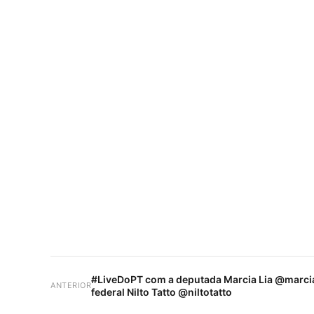
#LiveDoPT com a deputada Marcia Lia @marcia
ANTERIOR
federal Nilto Tatto @niltotatto