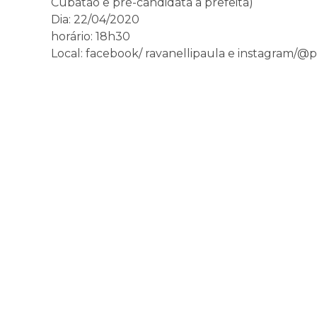
Cubatão e pré-candidata a prefeita)
Dia: 22/04/2020
horário: 18h30
Local: facebook/ ravanellipaula e instagram/@p