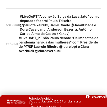
#LiveDoPT “A conexão Suíça da Lava Jato” com o
deputado federal Paulo Teixeira
@pauloteixeira13, Jamil Chade @JamilChade e
ANTERIOR
Dora Cavalcanti, Anderson Bezerra, Antônio
Carlos Almeida Castro (Kakay)
#LiveDoPT_PT São Paulo debate “Os impactos da
pandemia na vida das mulheres” com Presidente
PRÓXIMA
do PT/SP Laércio Ribeiro @laerciopt e Clara
Averbuck @claraaverbuck
CAMARAPTS
Palácio Anchieta
Viaduto Jacareí, 100, 6º andar, sala
621